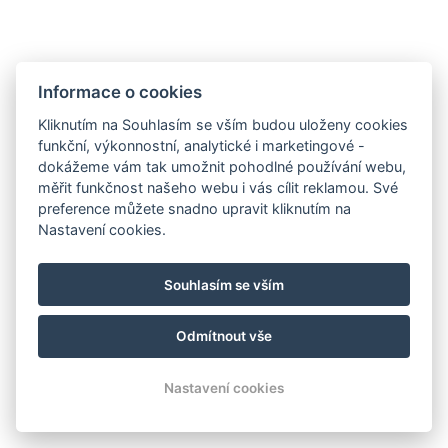
4.8. - 31.8.2026 je Restaurace Panorama z provozních důvodů
otevřena pouze pro hotelové hosty.
ZOBRAZIT DETAIL
Informace o cookies
Kliknutím na Souhlasím se vším budou uloženy cookies
funkční, výkonnostní, analytické i marketingové -
dokážeme vám tak umožnit pohodlné používání webu,
Naše služby
měřit funkčnost našeho webu i vás cílit reklamou. Své
preference můžete snadno upravit kliknutím na
Nastavení cookies.
Souhlasím se vším
Odmítnout vše
Wellness
Parkování
Nastavení cookies
Telefon
E-mail
Rezervace