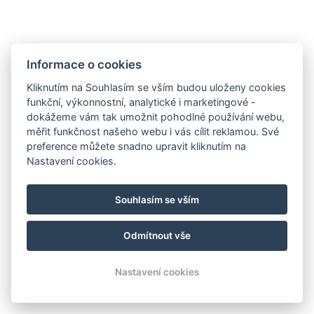
4.8. - 31.8.2026 je Restaurace Panorama z provozních důvodů
otevřena pouze pro hotelové hosty.
ZOBRAZIT DETAIL
Informace o cookies
Kliknutím na Souhlasím se vším budou uloženy cookies
funkční, výkonnostní, analytické i marketingové -
dokážeme vám tak umožnit pohodlné používání webu,
Naše služby
měřit funkčnost našeho webu i vás cílit reklamou. Své
preference můžete snadno upravit kliknutím na
Nastavení cookies.
Souhlasím se vším
Odmítnout vše
Wellness
Parkování
Nastavení cookies
Telefon
E-mail
Rezervace