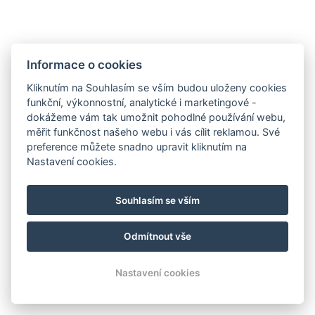
4.8. - 31.8.2026 je Restaurace Panorama z provozních důvodů
otevřena pouze pro hotelové hosty.
ZOBRAZIT DETAIL
Informace o cookies
Kliknutím na Souhlasím se vším budou uloženy cookies
funkční, výkonnostní, analytické i marketingové -
dokážeme vám tak umožnit pohodlné používání webu,
Naše služby
měřit funkčnost našeho webu i vás cílit reklamou. Své
preference můžete snadno upravit kliknutím na
Nastavení cookies.
Souhlasím se vším
Odmítnout vše
Wellness
Parkování
Nastavení cookies
Telefon
E-mail
Rezervace